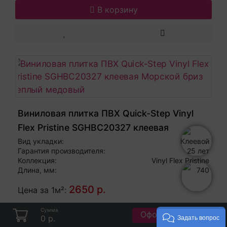
В корзину
Виниловая плитка ПВХ Quick-Step Vinyl
Flex Pristine SGHBC20327 клеевая
Морской бриз теплый медовый
Вид укладки:
Клеевой
Гарантия производителя:
25 лет
Коллекция:
Vinyl Flex Pristine
Длина, мм:
740
2650 р.
Цена за 1м²:
Сумма
Оформить заказ
В корзину
0 р.
Задать вопрос