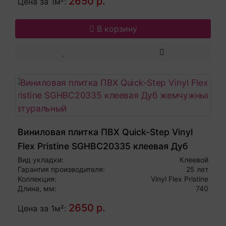
2650 р.
Цена за 1м²:
В корзину
Виниловая плитка ПВХ Quick-Step Vinyl
Flex Pristine SGHBC20335 клеевая Дуб
жемчужный натуральный
Вид укладки:
Клеевой
Гарантия производителя:
25 лет
Коллекция:
Vinyl Flex Pristine
Длина, мм:
740
2650 р.
Цена за 1м²: