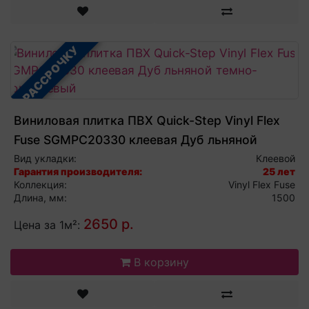
В РАССРОЧКУ
Виниловая плитка ПВХ Quick-Step Vinyl Flex
Fuse SGMPC20330 клеевая Дуб льняной
темно-коричневый
Вид укладки:
Клеевой
Гарантия производителя:
25 лет
Коллекция:
Vinyl Flex Fuse
Длина, мм:
1500
2650 р.
Цена за 1м²:
В корзину