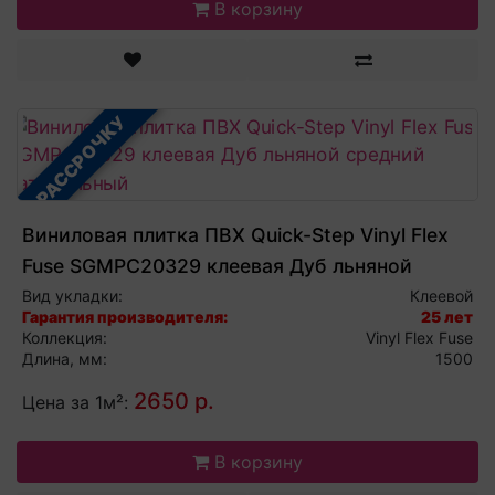
В корзину
В РАССРОЧКУ
Виниловая плитка ПВХ Quick-Step Vinyl Flex
Fuse SGMPC20329 клеевая Дуб льняной
средний натуральный
Вид укладки:
Клеевой
Гарантия производителя:
25 лет
Коллекция:
Vinyl Flex Fuse
Длина, мм:
1500
2650 р.
Цена за 1м²:
В корзину