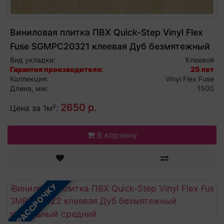
Виниловая плитка ПВХ Quick-Step Vinyl Flex
Fuse SGMPC20321 клеевая Дуб безмятежный
натуральный светлый
Вид укладки:
Клеевой
Гарантия производителя:
25 лет
Коллекция:
Vinyl Flex Fuse
Длина, мм:
1500
2650 р.
Цена за 1м²:
В корзину
В РАССРОЧКУ