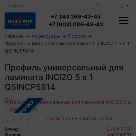
+7 343 266-43-43
+7 (903) 086-43-43
Главная
→
Аксессуары
→
Пороги
→
Профиль универсальный для ламината INCIZO 5 в 1
Ламинат с укладкой
QSINCP5814
Ламинат 32 класс
LOC FLOOR PLUS
Ламинат 33 класс
Профиль универсальный для
LOC FLOOR FANCY
Влагостойкий ламинат
Кварцвиниловая плитка с укладкой
LOC FLOOR ARCTIC
ламината INCIZO 5 в 1
Клеевая кварцвиниловая плитка
Плинтус
QSINCP5814
Виниловый ламинат
Посмотреть все категории
Профили для ступеней
Посмотреть все категории
Кварцвинил SPC OASIS
Аксессуары для стеновых панелей
Подложка
В РАССРОЧКУ
Пороги
Посмотреть все категории
Посмотреть все категории
Аксессуары для напольных покрытий
0 отзывов
/
Написать отзыв
Посмотреть все категории
Бренд:
QUICK-STEP
Модель:
qs0000931