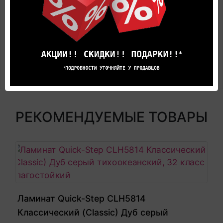
бытовом секторе
Поверхность: ламинированная усиленная пленка
на металлической основе
Полосность: под плитку
Безопасность материала (сертификаты): да,
сертификат E1
РЕКОМЕНДУЕМЫЕ ТОВАРЫ
Ламинат Quick-Step CLH5814
Классический (Classic) Дуб серый