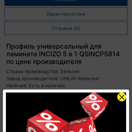
Характеристики
Отзывов (0)
Профиль универсальный для
ламината INCIZO 5 в 1 QSINCP5814
по цене производителя
Страна производства: Бельгия
Завод производителя: UNILIN (Бельгия)
Наличие: Есть в наличии
Размеры: 2150 мм х 48 мм х 13 мм
Количество в упаковке: 1 профиль + 1
направляющая + 1 нож
Замковая система: установка на жидкие гвозди и
направляющие
Прогнозируемый срок службы: до 25 лет в