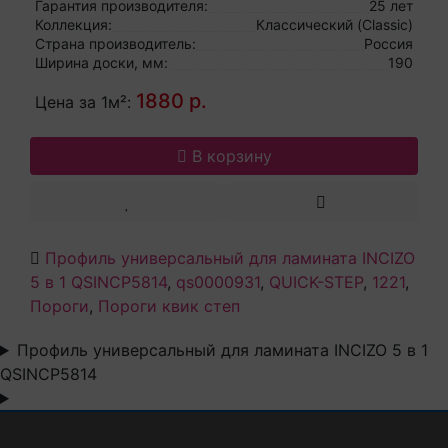
тихоокеанский, 32 класс влагостойкий
Гарантия производителя:
25 лет
Коллекция:
Классический (Classic)
Страна производитель:
Россия
Ширина доски, мм:
190
1880 р.
Цена за 1м²:
В корзину
Профиль универсальный для ламината INCIZO
5 в 1 QSINCP5814
,
qs0000931
,
QUICK-STEP
,
1221
,
Пороги
,
Пороги квик степ
Профиль универсальный для ламината INCIZO 5 в 1
QSINCP5814