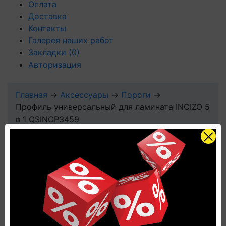
Оплата
Доставка
Контакты
Галерея наших работ
Закладки
(0)
Авторизация
Главная
→
Аксессуары
→
Пороги
→
Профиль универсальный для ламината INCIZO 5
в 1 QSINCP3459
Профиль
универсальный для
ламината INCIZO 5 в
1 QSINCP3459