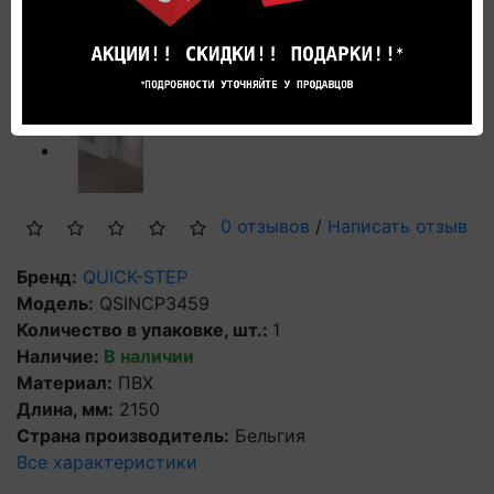
В рассрочку
0 отзывов
/
Написать отзыв
Бренд:
QUICK-STEP
Модель:
QSINCP3459
Количество в упаковке, шт.:
1
Наличие:
В наличии
Материал:
ПВХ
Длина, мм:
2150
Страна производитель:
Бельгия
Все характеристики