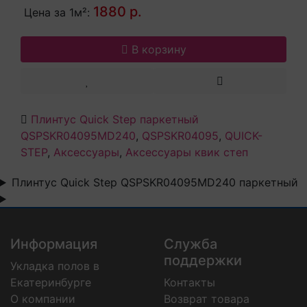
1880 р.
Цена за 1м²:
В корзину
Плинтус Quick Step паркетный
QSPSKR04095MD240
,
QSPSKR04095
,
QUICK-
STEP
,
Аксессуары
,
Аксессуары квик степ
Плинтус Quick Step QSPSKR04095MD240 паркетный
Информация
Служба
поддержки
Укладка полов в
Екатеринбурге
Контакты
О компании
Возврат товара