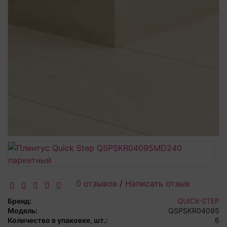
0 отзывов
/
Написать отзыв
Бренд:
QUICK-STEP
Модель:
QSPSKR04095
Количество в упаковке, шт.:
6