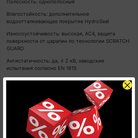
Полосность: однополосный
Влагостойкость: дополнительное
водоотталкивающее покрытие HydroSeal
Износоустойчивость: высокая, AC4, защита
поверхности от царапин по технологии SCRATCH
GUARD
Антистатичность: да, ≤ 2 кВ, заводские
испытания согласно EN 1815
Использование теплого пола: да, максимально
допустимое значение температуры контакта
составляет 27°С, < 0,06 (м2K)/Вт - плавающая
укладка
Огнестойкость: трудно воспламеняемый,
EN13501-1, Cfl-s1
Устойчивость к пеплу горящей сигареты: