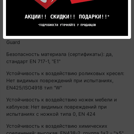
высокая, EN 13 329 (EN 438-2/30)
Светоустойчивость: высокая, EN 13 329 (EN ISO
105)
Дополнительное защитное покрытие: Scratch
Guard
Безопасность материала (сертификаты): да,
стандарт EN 717-1, "E1"
Устойчивость к воздействию роликовых кресел:
Нет видимых повреждений при испытаниях,
EN425/ISO4918 тип "W"
Устойчивость к воздействию ножек мебели и
каблуков: Нет видимых повреждений при
испытаниях с ножкой типа 0, EN 424
Устойчивость к воздействию химических
соединений: высокая, EN438-2, группа 1+2 - ">5",