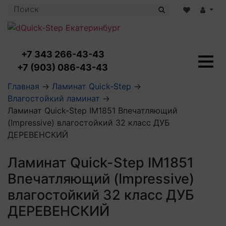
+7 343 266-43-43
+7 (903) 086-43-43
Ламинат с укладкой
Главная
→
Ламинат Quick-Step
→
Ламинат 32 класс
Влагостойкий ламинат
→
LOC FLOOR PLUS
Ламинат 33 класс
Ламинат Quick-Step IM1851 Впечатляющий
LOC FLOOR FANCY
Влагостойкий ламинат
Кварцвиниловая плитка с укладкой
(Impressive) влагостойкий 32 класс ДУБ
LOC FLOOR ARCTIC
Клеевая кварцвиниловая плитка
ДЕРЕВЕНСКИЙ
Плинтус
Виниловый ламинат
Посмотреть все категории
Профили для ступеней
Посмотреть все категории
Кварцвинил SPC OASIS
Аксессуары для стеновых панелей
Ламинат Quick-Step IM1851
Подложка
Пороги
Впечатляющий (Impressive)
Посмотреть все категории
Посмотреть все категории
Аксессуары для напольных покрытий
влагостойкий 32 класс ДУБ
ДЕРЕВЕНСКИЙ
Посмотреть все категории