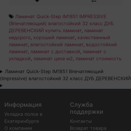
Ламинат Quick-Step IM1851 IMPRESSIVE
(Впечатляющий) влагостойкий 32 класс ДУБ
ДЕРЕВЕНСКИЙ купить ламинат
,
ламинат
недорого
,
хороший ламинат
,
качественный
ламинат
,
влагостойкий ламинат
,
водостойкий
ламинат
,
ламинат с доставкой
,
ламинат с
укладкой
,
ламинат цена м2
,
ламинат стоимость
Ламинат Quick-Step IM1851 Впечатляющий
(Impressive) влагостойкий 32 класс ДУБ ДЕРЕВЕНСКИЙ
Информация
Служба
поддержки
Укладка полов в
Екатеринбурге
Контакты
О компании
Возврат товара