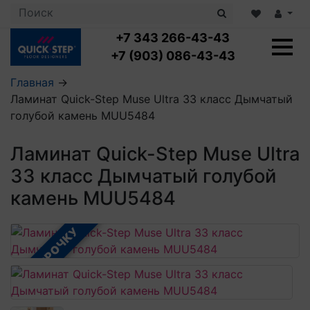
+7 343 266-43-43
+7 (903) 086-43-43
Главная
→
Ламинат Quick-Step Muse Ultra 33 класс Дымчатый
Ламинат с укладкой
голубой камень MUU5484
Ламинат 32 класс
LOC FLOOR PLUS
Ламинат 33 класс
Ламинат Quick-Step Muse Ultra
LOC FLOOR FANCY
Влагостойкий ламинат
Кварцвиниловая плитка с укладкой
LOC FLOOR ARCTIC
33 класс Дымчатый голубой
Клеевая кварцвиниловая плитка
Плинтус
камень MUU5484
Виниловый ламинат
Посмотреть все категории
Профили для ступеней
Посмотреть все категории
Кварцвинил SPC OASIS
Аксессуары для стеновых панелей
Подложка
В РАССРОЧКУ
Пороги
Посмотреть все категории
Посмотреть все категории
Аксессуары для напольных покрытий
Посмотреть все категории