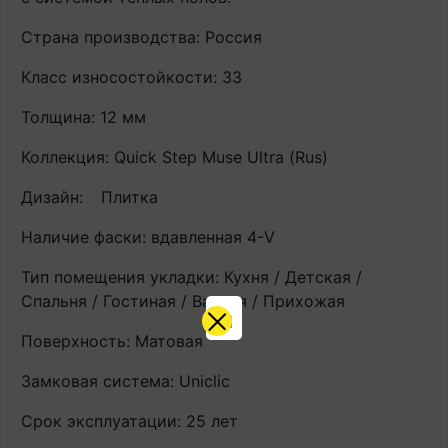
Страна производства: Россия
Класс износостойкости: 33
Толщина: 12 мм
Коллекция: Quick Step Muse Ultra (Rus)
Дизайн:
Плитка
Наличие фаски: вдавленная 4-V
Тип помещения укладки: Кухня / Детская /
Спальня / Гостиная / Ванная / Прихожая
Поверхность: Матовая
Замковая система: Uniclic
Срок эксплуатации: 25 лет