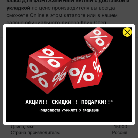
класс ДУБ ФАНТАЗИЙНЫЙ БЕЛЫЙ с доставкой и
укладкой
по цене производителя вы всегда
сможете Online в этом каталоге или в нашем
салоне официального дилера Квик Степ.
РЕКОМЕНДУЕМЫЕ ТОВАРЫ
Подложка Quick-Step BASIC 3мм для
ламината
Цвет:
Зеленый
Материал:
Пенополиэтилен
Длина, мм:
15000
Страна производитель:
Россия