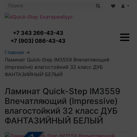
+7 343 266-43-43
+7 (903) 086-43-43
Ламинат с укладкой
Главная
→
Ламинат 32 класс
Ламинат Quick-Step IM3559 Впечатляющий
LOC FLOOR PLUS
Ламинат 33 класс
(Impressive) влагостойкий 32 класс ДУБ
LOC FLOOR FANCY
Влагостойкий ламинат
Кварцвиниловая плитка с укладкой
ФАНТАЗИЙНЫЙ БЕЛЫЙ
LOC FLOOR ARCTIC
Клеевая кварцвиниловая плитка
Плинтус
Виниловый ламинат
Посмотреть все категории
Ламинат Quick-Step IM3559
Профили для ступеней
Посмотреть все категории
Кварцвинил SPC OASIS
Аксессуары для стеновых панелей
Подложка
Впечатляющий (Impressive)
Пороги
влагостойкий 32 класс ДУБ
Посмотреть все категории
Посмотреть все категории
Аксессуары для напольных покрытий
ФАНТАЗИЙНЫЙ БЕЛЫЙ
Посмотреть все категории