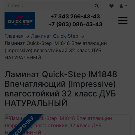
+7 343 266-43-43
+7 (903) 086-43-43
Главная
→
Ламинат Quick-Step
→
Ламинат Quick-Step IM1848 Впечатляющий
Ламинат с укладкой
(Impressive) влагостойкий 32 класс ДУБ
Ламинат 32 класс
НАТУРАЛЬНЫЙ
LOC FLOOR PLUS
Ламинат 33 класс
LOC FLOOR FANCY
Влагостойкий ламинат
Кварцвиниловая плитка с укладкой
Ламинат Quick-Step IM1848
LOC FLOOR ARCTIC
Клеевая кварцвиниловая плитка
Впечатляющий (Impressive)
Плинтус
Виниловый ламинат
Посмотреть все категории
Профили для ступеней
Посмотреть все категории
влагостойкий 32 класс ДУБ
Кварцвинил SPC OASIS
Аксессуары для стеновых панелей
Подложка
НАТУРАЛЬНЫЙ
Пороги
Посмотреть все категории
Посмотреть все категории
Аксессуары для напольных покрытий
В РАССРОЧКУ
Посмотреть все категории