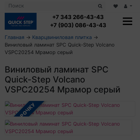
+7 343 266-43-43
+7 (903) 086-43-43
Главная
→
Кварцвиниловая плитка
→
Виниловый ламинат SPC Quick-Step Volcano
Ламинат с укладкой
VSPC20254 Мрамор серый
Ламинат 32 класс
LOC FLOOR PLUS
Ламинат 33 класс
Виниловый ламинат SPC
LOC FLOOR FANCY
Влагостойкий ламинат
Кварцвиниловая плитка с укладкой
LOC FLOOR ARCTIC
Quick-Step Volcano
Клеевая кварцвиниловая плитка
Плинтус
VSPC20254 Мрамор серый
Виниловый ламинат
Посмотреть все категории
Профили для ступеней
Посмотреть все категории
Кварцвинил SPC OASIS
Аксессуары для стеновых панелей
Подложка
В РАССРОЧКУ
Пороги
Посмотреть все категории
Посмотреть все категории
Аксессуары для напольных покрытий
Посмотреть все категории