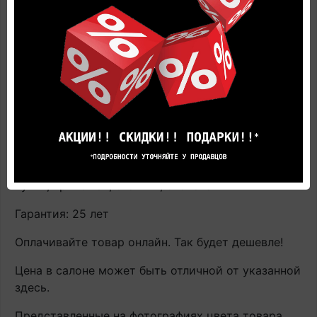
Тип поверхности: матовая
Тип замка: Uniclic
Основа: SPC
Вид: однополосный
Текстура: камень
Применение: ванная, гостиная, детская, кабинет,
кухня, прихожая, спальня, столовая
Гарантия: 25 лет
Оплачивайте товар онлайн. Так будет дешевле!
Цена в салоне может быть отличной от указанной
здесь.
Представленные на фотографиях цвета товара