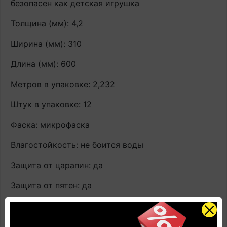
безопасен как детская игрушка
Толщина (мм): 4,2
Ширина (мм): 310
Длина (мм): 600
Метров в упаковке: 2,232
Штук в упаковке: 12
Фаска: микрофаска
Влагостойкость: не боится воды
Защита от царапин: да
Защита от пятен: да
Антистатик: да
Для теплого пола: да