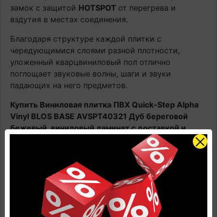
замок с защитой
HOTSPOT
от перегрева и
вздутия в местах соединения.
Благодаря структуре каждой плитки с
чередующимися слоями разной плотности,
уложенный кварцвиниловый пол отлично
поглощает звуковые волны, шаги и звуки
падающих на него предметов.
Купить Виниловая плитка ПВХ Quick-Step Alpha
Vinyl BLOS BASE AVSPT40321 Дуб береговой
бежевый, виниловый ламинат с доставкой и
укладкой по цене производителя
вы всегда
сможете Online в этом каталоге или в нашем
салоне официального дилера Квик Степ.
Наличие: В наличии на главном складе, срок
поставки 1-3 рабочих дня.
Оплачивайте товар онлайн. Так будет дешевле!