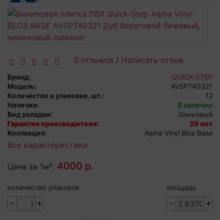
0 отзывов
/
Написать отзыв
Бренд:
QUICK-STEP
Модель:
AVSPT40321
Количество в упаковке, шт.:
12
Наличие:
В наличии
Вид укладки:
Замковый
Гарантия производителя:
25 лет
Коллекция:
Alpha Vinyl Blos Base
Все характеристики
4000 р.
Цена за 1м²:
количество упаковок
площадь
-
+
-
+