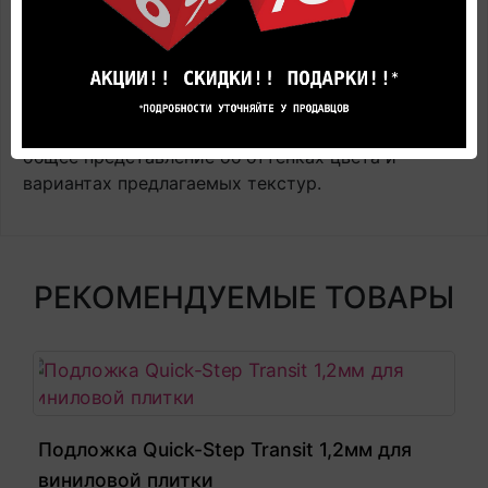
Цена в салоне может быть отличной от указанной
здесь.
Представленные на фотографиях цвета товара
могут не совпадают с реальными, а лишь дают
общее представление об оттенках цвета и
вариантах предлагаемых текстур.
РЕКОМЕНДУЕМЫЕ ТОВАРЫ
Подложка Quick-Step Transit 1,2мм для
виниловой плитки