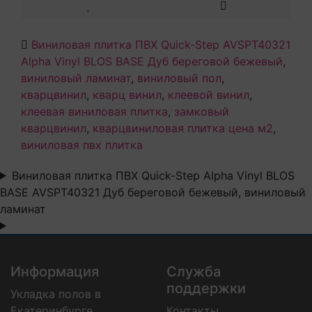
Виниловая плитка ПВХ Quick-Step AVSPT40321
Alpha Vinyl BLOS BASE Дуб береговой бежевый
,
виниловый ламинат
,
виниловый пол
,
кварцвинил
,
кварц винил
,
клеевой винил
,
клеевая виниловая плитка
,
замковый
кварцвинил
,
кварцвиниловая плитка цена м2
,
виниловая пвх плитка
Виниловая плитка ПВХ Quick-Step Alpha Vinyl BLOS
BASE AVSPT40321 Дуб береговой бежевый, виниловый
ламинат
Информация
Служба
поддержки
Укладка полов в
Екатеринбурге
Контакты