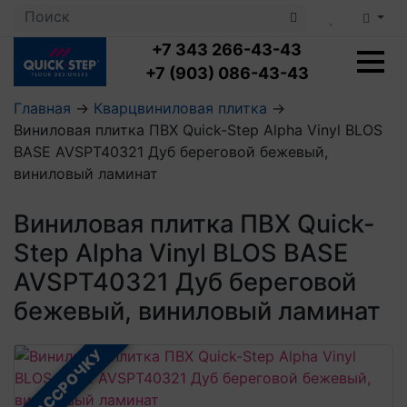
+7 343 266-43-43
+7 (903) 086-43-43
Главная
→
Кварцвиниловая плитка
→
Виниловая плитка ПВХ Quick-Step Alpha Vinyl BLOS
Ламинат с укладкой
BASE AVSPT40321 Дуб береговой бежевый,
Ламинат 32 класс
виниловый ламинат
LOC FLOOR PLUS
Ламинат 33 класс
LOC FLOOR FANCY
Влагостойкий ламинат
Кварцвиниловая плитка с укладкой
Виниловая плитка ПВХ Quick-
LOC FLOOR ARCTIC
Клеевая кварцвиниловая плитка
Step Alpha Vinyl BLOS BASE
Плинтус
Виниловый ламинат
Посмотреть все категории
Профили для ступеней
Посмотреть все категории
AVSPT40321 Дуб береговой
Кварцвинил SPC OASIS
Аксессуары для стеновых панелей
Подложка
бежевый, виниловый ламинат
Пороги
Посмотреть все категории
Посмотреть все категории
Аксессуары для напольных покрытий
В РАССРОЧКУ
Посмотреть все категории