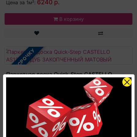
6240 р.
Цена за 1м²:
В корзину
В РАССРОЧКУ
Паркетная доска Quick-Step CASTELLO
CAS1354S ДУБ ЗАКОПЧЕННЫЙ МАТОВЫЙ
Гарантия производителя:
Пожизненная
Коллекция:
Castello
Страна производитель:
Бельгия
Ширина доски, мм:
145
6240 р.
Цена за 1м²: