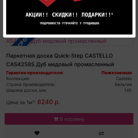
В корзину
В РАССРОЧКУ
Паркетная доска Quick-Step CASTELLO
CAS4258S Дуб медовый промасленный
Гарантия производителя:
Пожизненная
Коллекция:
Castello
Страна производитель:
Бельгия
Ширина доски, мм:
145
6240 р.
Цена за 1м²:
В корзину