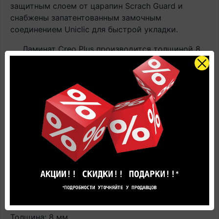
защитным слоем от царапин Scrach Guard и
снабжены запатентованным замочным
соединением Uniclic для быстрой укладки.
Ламинат Creo Plus производится толщиной 8
мм, гарантия на эксплуатацию пола в жилых
помещениях составляет 25 лет.
Купить Ламинат Quick-Step Creo Plus
влагостойкий Дуб Вирджиния белый CRP5332
32 класс
по цене производителя с доставкой вы
всегда можете в фирменном салоне напольных
покрытий Quick-Step.
Коллекция: Creo Plus
Длина доски: 120 см
Ширина доски: 19 см
Толщина: 8 мм