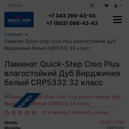
+7 343 266-43-43
+7 (903) 086-43-43
Главная
→
Ламинат Quick-Step Creo Plus влагостойкий Дуб
Ламинат с укладкой
Вирджиния белый CRP5332 32 класс
Ламинат 32 класс
LOC FLOOR PLUS
Ламинат 33 класс
Ламинат Quick-Step Creo Plus
LOC FLOOR FANCY
Влагостойкий ламинат
Кварцвиниловая плитка с укладкой
LOC FLOOR ARCTIC
влагостойкий Дуб Вирджиния
Клеевая кварцвиниловая плитка
Плинтус
белый CRP5332 32 класс
Виниловый ламинат
Посмотреть все категории
Профили для ступеней
Посмотреть все категории
Кварцвинил SPC OASIS
Аксессуары для стеновых панелей
Подложка
В РАССРОЧКУ
Пороги
Посмотреть все категории
Посмотреть все категории
Аксессуары для напольных покрытий
0 отзывов
/
Написать отзыв
Посмотреть все категории
Бренд:
QUICK-STEP
Модель:
CRP5332